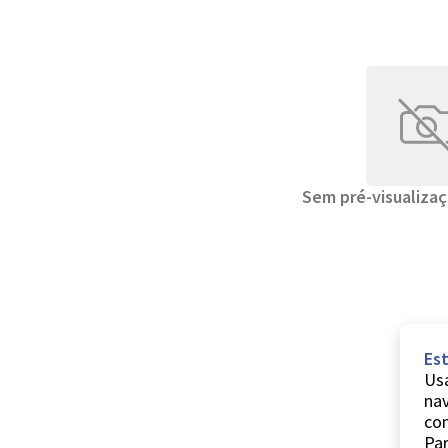
Sem pré-visualizaç
Est
Usa
nav
co
Par