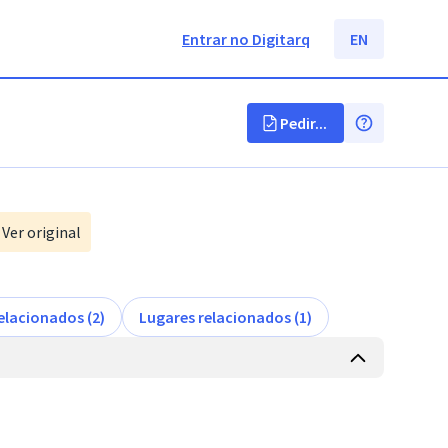
Entrar no Digitarq
EN
Pedir...
Ver original
elacionados (2)
Lugares relacionados (1)