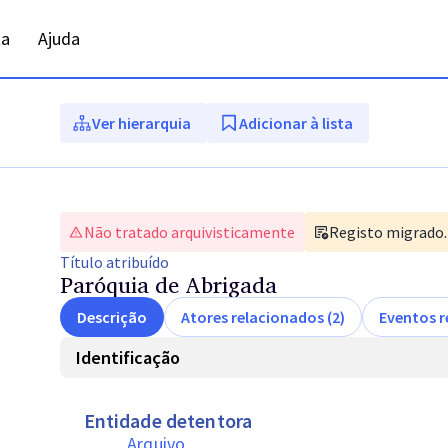
ta
Ajuda
Ver hierarquia
Adicionar à lista
Não tratado arquivisticamente
Registo migrado. 
Título
atribuído
Paróquia de Abrigada
Descrição
Atores relacionados (2)
Eventos r
Identificação
Entidade detentora
Arquivo 