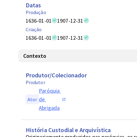
Datas
Produção
1636-01-01
1907-12-31
Criação
1636-01-01
1907-12-31
Contexto
Produtor/Colecionador
Produtor
Paróquia 
de 
Ator
Abrigada
História Custodial e Arquivística
Originariamente produzidos nas paróquias, os 