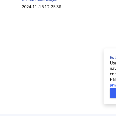
2024-11-15 12:25:36
Est
Usa
nav
co
Par
pri