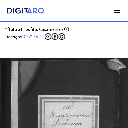
PT-ADFAR-PRQ-LLE06-002-00027_m0001.jpg - Casamentos -
Título atribuído:
Casamentos
Licença:
CC BY-SA 4.0